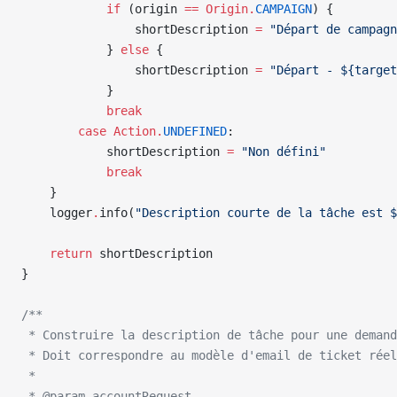
            if
 (origin 
==
 Origin.
CAMPAIGN
) {
                shortDescription 
=
 "Départ de campagn
            } 
else
 {
                shortDescription 
=
 "Départ - ${target
            }
            break
        case
 Action.
UNDEFINED
:
            shortDescription 
=
 "Non défini"
            break
    }
    logger
.
info(
"Description courte de la tâche est $
    return
 shortDescription
}
/**
 * Construire la description de tâche pour une demand
 * Doit correspondre au modèle d'email de ticket rée
 *
 * @param accountRequest