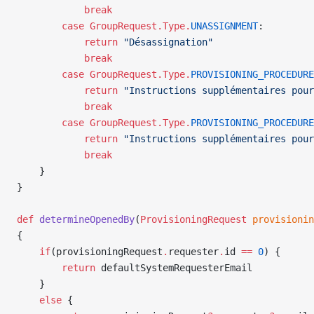
            break
        case
 GroupRequest.Type.
UNASSIGNMENT
:
            return
 "Désassignation"
            break
        case
 GroupRequest.Type.
PROVISIONING_PROCEDURE
            return
 "Instructions supplémentaires pour
            break
        case
 GroupRequest.Type.
PROVISIONING_PROCEDURE
            return
 "Instructions supplémentaires pour
            break
    }
}
def
 determineOpenedBy
(
ProvisioningRequest
 provisionin
{
    if
(provisioningRequest
.
requester
.
id 
==
 0
) {
        return
 defaultSystemRequesterEmail
    }
    else
 {