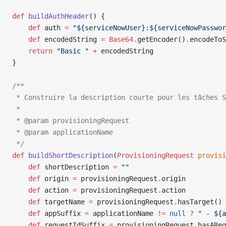
def
 buildAuthHeader
() {
    def
 auth 
=
 "${serviceNowUser}:${serviceNowPasswor
    def
 encodedString 
=
 Base64.
getEncoder()
.
encodeToS
    return
 "Basic "
 +
 encodedString
}
/**
 * Construire la description courte pour les tâches S
 *
 * @param provisioningRequest
 * @param applicationName
 */
def
 buildShortDescription
(
ProvisioningRequest
 provisi
    def
 shortDescription 
=
 ""
    def
 origin 
=
 provisioningRequest
.
origin
    def
 action 
=
 provisioningRequest
.
action
    def
 targetName 
=
 provisioningRequest
.
hasTarget() 
    def
 appSuffix 
=
 applicationName 
!=
 null
 ?
 " - ${a
    def
 requestIdSuffix 
=
 provisioningRequest
.
hasAReq