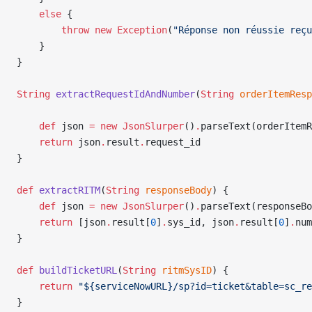
    else
 {
        throw
 new
 Exception
(
"Réponse non réussie reçu
    }
}
String
 extractRequestIdAndNumber
(
String
 orderItemResp
    def
 json 
=
 new
 JsonSlurper
()
.
parseText(orderItemR
    return
 json
.
result
.
request_id
}
def
 extractRITM
(
String
 responseBody
) {
    def
 json 
=
 new
 JsonSlurper
()
.
parseText(responseBo
    return
 [json
.
result[
0
]
.
sys_id, json
.
result[
0
]
.
num
}
def
 buildTicketURL
(
String
 ritmSysID
) {
    return
 "${serviceNowURL}/sp?id=ticket&table=sc_re
}