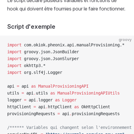
Le script déclare plusieurs variables et fonctions de
hook qui doivent être fournies pour le faire fonctionner.
Script d'exemple
groovy
import
 com.okiok.pheonix.api.manualProvisioning.*
import
 groovy.json.JsonBuilder
import
 groovy.json.JsonSlurper
import
 okhttp3.*
import
 org.slf4j.Logger
api 
=
 api 
as
 ManualProvisioningAPI
utils 
=
 api
.
utils 
as
 ManualProvisioningAPIUtils
logger 
=
 api
.
logger 
as
 Logger
httpClient 
=
 api
.
httpClient 
as
 OkHttpClient
provisioningRequests 
=
 api
.
provisioningRequests
/****** Variables qui changent selon l'environnement 