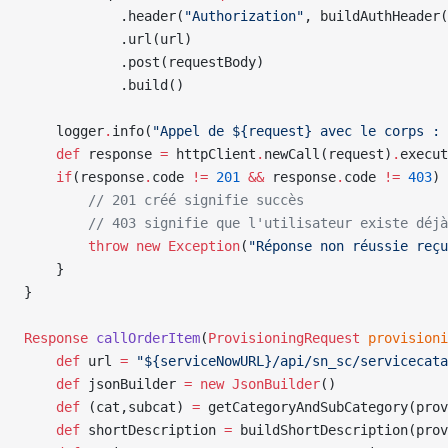
            .header(
"Authorization"
, buildAuthHeader(
            .url(url)
            .post(requestBody)
            .build()
    logger
.
info(
"Appel de ${request} avec le corps : 
    def
 response 
=
 httpClient
.
newCall(request)
.
execut
    if
(response
.
code 
!=
 201
 &&
 response
.
code 
!=
 403
) 
        // 201 créé signifie succès
        // 403 signifie que l'utilisateur existe déjà
        throw
 new
 Exception
(
"Réponse non réussie reçu
    }
}
Response
 callOrderItem
(
ProvisioningRequest
 provisioni
    def
 url 
=
 "${serviceNowURL}/api/sn_sc/servicecata
    def
 jsonBuilder 
=
 new
 JsonBuilder
()
    def
 (cat,subcat) 
=
 getCategoryAndSubCategory(pro
    def
 shortDescription 
=
 buildShortDescription(prov