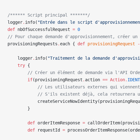
/****** Script principal *******/
logger
.
info(
"Entrée dans le script d'approvisionnemen
def
 nbOfSuccessfulRequest 
=
 0
// Pour chaque demande d'approvisionnement, créer un
provisioningRequests
.
each { 
def
 provisioningRequest
 -
    logger
.
info(
"Traitement de la demande d'approvisi
    try
 {
        // Créer un élément de demande via l'API Orde
        if
(provisioningRequest
.
action 
==
 Action.
IDENT
            // Les utilisateurs externes qui viennent
            // S'ils existent déjà, cela retournera u
            createServiceNowIdentity(provisioningRequ
        }
        def
 orderItemResponse 
=
 callOrderItem(provisi
        def
 requestId 
=
 processOrderItemResponse(ord