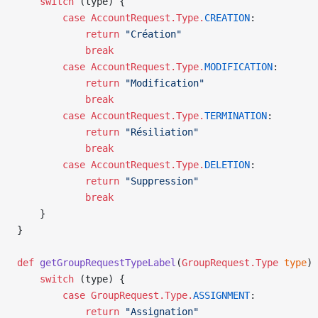
    switch
 (type) {
        case
 AccountRequest.Type.
CREATION
:
            return
 "Création"
            break
        case
 AccountRequest.Type.
MODIFICATION
:
            return
 "Modification"
            break
        case
 AccountRequest.Type.
TERMINATION
:
            return
 "Résiliation"
            break
        case
 AccountRequest.Type.
DELETION
:
            return
 "Suppression"
            break
    }
}
def
 getGroupRequestTypeLabel
(
GroupRequest.Type
 type
) 
    switch
 (type) {
        case
 GroupRequest.Type.
ASSIGNMENT
:
            return
 "Assignation"