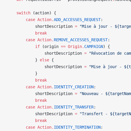
    switch
 (action) {
        case
 Action.
ADD_ACCESSES_REQUEST
:
            shortDescription 
=
 "Mise à jour - ${targe
            break
        case
 Action.
REMOVE_ACCESSES_REQUEST
:
            if
 (origin 
==
 Origin.
CAMPAIGN
) {
                shortDescription 
=
 "Révocation de cam
            } 
else
 {
                shortDescription 
=
 "Mise à jour - ${t
            }
            break
        case
 Action.
IDENTITY_CREATION
:
            shortDescription 
=
 "Nouveau - ${targetNam
            break
        case
 Action.
IDENTITY_TRANSFER
:
            shortDescription 
=
 "Transfert - ${targetN
            break
        case
 Action.
IDENTITY_TERMINATION
: