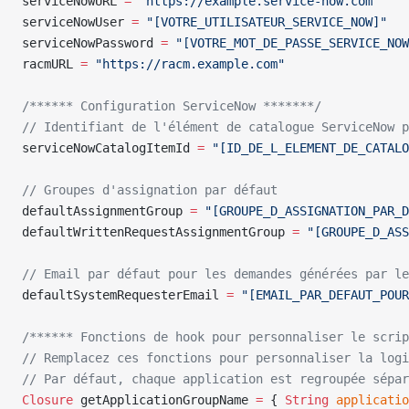
serviceNowURL 
=
 "https://example.service-now.com"
serviceNowUser 
=
 "[VOTRE_UTILISATEUR_SERVICE_NOW]"
serviceNowPassword 
=
 "[VOTRE_MOT_DE_PASSE_SERVICE_NOW
racmURL 
=
 "https://racm.example.com"
/****** Configuration ServiceNow *******/
// Identifiant de l'élément de catalogue ServiceNow p
serviceNowCatalogItemId 
=
 "[ID_DE_L_ELEMENT_DE_CATALO
// Groupes d'assignation par défaut
defaultAssignmentGroup 
=
 "[GROUPE_D_ASSIGNATION_PAR_D
defaultWrittenRequestAssignmentGroup 
=
 "[GROUPE_D_ASS
// Email par défaut pour les demandes générées par le
defaultSystemRequesterEmail 
=
 "[EMAIL_PAR_DEFAUT_POUR
/****** Fonctions de hook pour personnaliser le scrip
// Remplacez ces fonctions pour personnaliser la logi
// Par défaut, chaque application est regroupée sépar
Closure
 getApplicationGroupName 
=
 { 
String
 applicatio