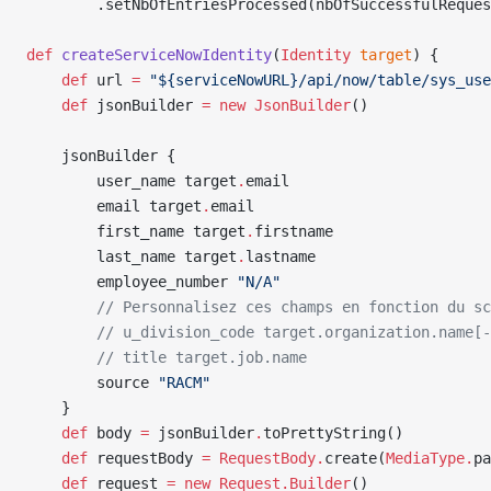
        .setNbOfEntriesProcessed(nbOfSuccessfulReques
def
 createServiceNowIdentity
(
Identity
 target
) {
    def
 url 
=
 "${serviceNowURL}/api/now/table/sys_use
    def
 jsonBuilder 
=
 new
 JsonBuilder
()
    jsonBuilder {
        user_name target
.
email
        email target
.
email
        first_name target
.
firstname
        last_name target
.
lastname
        employee_number 
"N/A"
        // Personnalisez ces champs en fonction du s
        // u_division_code target.organization.name[-
        // title target.job.name
        source 
"RACM"
    }
    def
 body 
=
 jsonBuilder
.
toPrettyString()
    def
 requestBody 
=
 RequestBody.
create(
MediaType.
pa
    def
 request 
=
 new
 Request.Builder
()