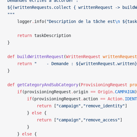
Demandes écrites à accorder :
${(writtenRequests.collect { writtenRequest -> buildW
"""
    logger
.
info(
"Description de la tâche est
\n
 ${task
    return
 taskDescription
}
def
 buildWrittenRequest
(
WrittenRequest
 writtenRequest
    return
 "    - Demande : ${writtenRequest.written}
}
def
 getCategoryAndSubCategory
(
ProvisioningRequest
 pro
    if
(provisioningRequest
.
origin 
==
 Origin.
CAMPAIGN
)
        if
(provisioningRequest
.
action 
==
 Action.
IDENT
            return
 [
"campaign"
,
"remove_identity"
]
        } 
else
 {
            return
 [
"campaign"
,
"remove_access"
]
        }
    } 
else
 {