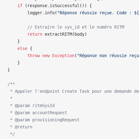
    if
 (response
.
isSuccessful()) {
        logger
.
info(
"Réponse réussie reçue. Code : ${
        // Extraire le sys_id et le numéro RITM
        return
 extractRITM(body)
    }
    else
 {
        throw
 new
 Exception
(
"Réponse non réussie reçu
    }
}
/**
 * Appeler l'endpoint Create Task pour une demande de
 *
 * @param ritmSysId
 * @param accountRequest
 * @param provisioningRequest
 * @return
 */