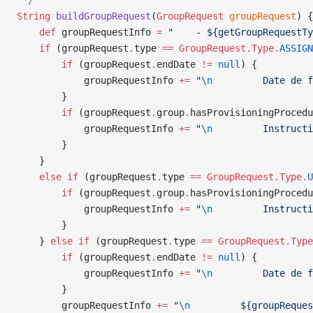
 */
String
 buildGroupRequest
(
GroupRequest
 groupRequest
) {
    def
 groupRequestInfo 
=
 "    - ${getGroupRequestTy
    if
 (groupRequest
.
type 
==
 GroupRequest.Type.
ASSIGN
        if
 (groupRequest
.
endDate 
!=
 null
) {
            groupRequestInfo 
+=
 "
\n
         Date de f
        }
        if
 (groupRequest
.
group
.
hasProvisioningProcedu
            groupRequestInfo 
+=
 "
\n
         Instructi
        }
    }
    else
 if
 (groupRequest
.
type 
==
 GroupRequest.Type.
U
        if
 (groupRequest
.
group
.
hasProvisioningProcedu
            groupRequestInfo 
+=
 "
\n
         Instructi
        }
    } 
else
 if
 (groupRequest
.
type 
==
 GroupRequest.Type
        if
 (groupRequest
.
endDate 
!=
 null
) {
            groupRequestInfo 
+=
 "
\n
         Date de f
        }
        groupRequestInfo 
+=
 "
\n
         ${groupReques