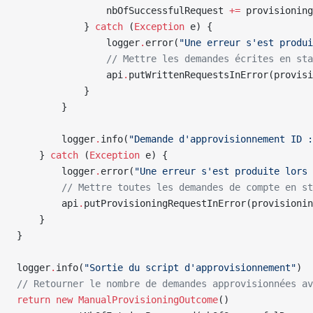
                nbOfSuccessfulRequest 
+=
 provisioning
            } 
catch
 (
Exception
 e) {
                logger
.
error(
"Une erreur s'est produi
                // Mettre les demandes écrites en sta
                api
.
putWrittenRequestsInError(provisi
            }
        }
        logger
.
info(
"Demande d'approvisionnement ID :
    } 
catch
 (
Exception
 e) {
        logger
.
error(
"Une erreur s'est produite lors 
        // Mettre toutes les demandes de compte en st
        api
.
putProvisioningRequestInError(provisionin
    }
}
logger
.
info(
"Sortie du script d'approvisionnement"
)
// Retourner le nombre de demandes approvisionnées av
return
 new
 ManualProvisioningOutcome
()