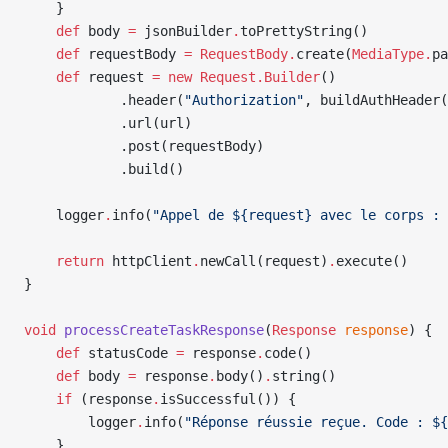
    }
    def
 body 
=
 jsonBuilder
.
toPrettyString()
    def
 requestBody 
=
 RequestBody.
create(
MediaType.
pa
    def
 request 
=
 new
 Request.Builder
()
            .header(
"Authorization"
, buildAuthHeader(
            .url(url)
            .post(requestBody)
            .build()
    logger
.
info(
"Appel de ${request} avec le corps : 
    return
 httpClient
.
newCall(request)
.
execute()
}
void
 processCreateTaskResponse
(
Response
 response
) {
    def
 statusCode 
=
 response
.
code()
    def
 body 
=
 response
.
body()
.
string()
    if
 (response
.
isSuccessful()) {
        logger
.
info(
"Réponse réussie reçue. Code : ${
    }