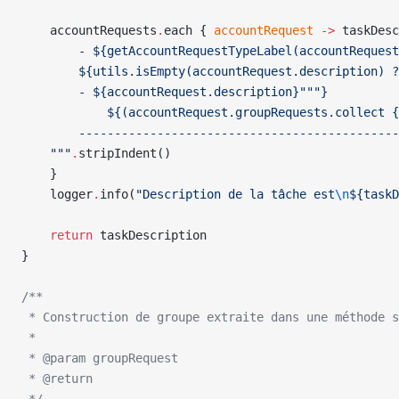
    accountRequests
.
each { 
accountRequest
 ->
 taskDesc
        - ${getAccountRequestTypeLabel(accountReques
        ${utils.isEmpty(accountRequest.description) ?
        - ${accountRequest.description}"""}
            ${(accountRequest.groupRequests.collect {
        ---------------------------------------------
    """
.
stripIndent()
    }
    logger
.
info(
"Description de la tâche est
\n
${taskD
    return
 taskDescription
}
/**
 * Construction de groupe extraite dans une méthode s
 *
 * @param groupRequest
 * @return