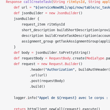
Response
 callCreateTask
(
String
 ritmSysId
, 
String
 appl
    def
 url 
=
 "${serviceNowURL}/api/now/table/sc_task
    def
 jsonBuilder 
=
 new
 JsonBuilder
()
    jsonBuilder {
        request_item ritmSysId
        short_description buildShortDescription(provi
        description buildCreateTaskDescription(accoun
        assignment_group getTaskAssignmentGroup(appli
    }
    def
 body 
=
 jsonBuilder
.
toPrettyString()
    def
 requestBody 
=
 RequestBody.
create(
MediaType.
pa
    def
 request 
=
 new
 Request.Builder
()
            .header(
"Authorization"
, buildAuthHeader(
            .url(url)
            .post(requestBody)
            .build()
    logger
.
info(
"Appel de ${request} avec le corps : 
    return
 httpClient
.
newCall(request)
.
execute()