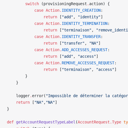
        switch
 (provisioningRequest
.
action) {
            case
 Action.
IDENTITY_CREATION
:
                return
 [
"add"
, 
"identity"
]
            case
 Action.
IDENTITY_TERMINATION
:
                return
 [
"terminaison"
, 
"remove_identi
            case
 Action.
IDENTITY_TRANSFER
:
                return
 [
"transfer"
, 
"NA"
]
            case
 Action.
ADD_ACCESSES_REQUEST
:
                return
 [
"add"
, 
"access"
]
            case
 Action.
REMOVE_ACCESSES_REQUEST
:
                return
 [
"terminaison"
, 
"access"
]
        }
    }
    logger
.
error(
"Impossible de déterminer la catégor
    return
 [
"NA"
,
"NA"
]
}
def
 getAccountRequestTypeLabel
(
AccountRequest.Type
 ty