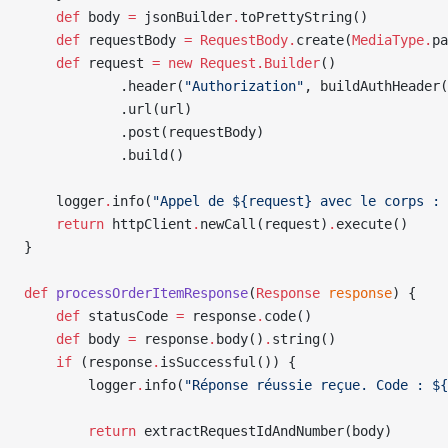
    def
 body 
=
 jsonBuilder
.
toPrettyString()
    def
 requestBody 
=
 RequestBody.
create(
MediaType.
pa
    def
 request 
=
 new
 Request.Builder
()
            .header(
"Authorization"
, buildAuthHeader(
            .url(url)
            .post(requestBody)
            .build()
    logger
.
info(
"Appel de ${request} avec le corps : 
    return
 httpClient
.
newCall(request)
.
execute()
}
def
 processOrderItemResponse
(
Response
 response
) {
    def
 statusCode 
=
 response
.
code()
    def
 body 
=
 response
.
body()
.
string()
    if
 (response
.
isSuccessful()) {
        logger
.
info(
"Réponse réussie reçue. Code : ${
        return
 extractRequestIdAndNumber(body)