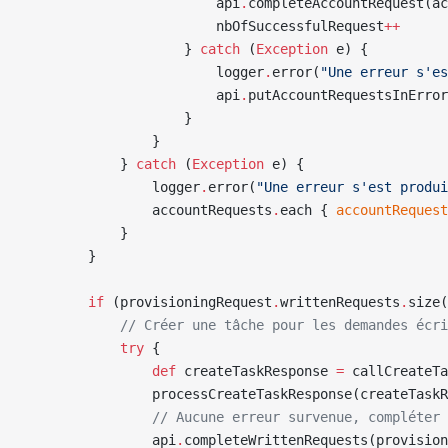
                        api
.
completeAccountRequest(ac
                        nbOfSuccessfulRequest
++
                    } 
catch
 (
Exception
 e) {
                        logger
.
error(
"Une erreur s'es
                        api
.
putAccountRequestsInError
                    }
                }
            } 
catch
 (
Exception
 e) {
                logger
.
error(
"Une erreur s'est produi
                accountRequests
.
each { 
accountRequest
            }
        }
        if
 (provisioningRequest
.
writtenRequests
.
size(
            // Créer une tâche pour les demandes écri
            try
 {
                def
 createTaskResponse 
=
 callCreateT
                processCreateTaskResponse(createTaskR
                // Aucune erreur survenue, compléter 
                api
.
completeWrittenRequests(provision