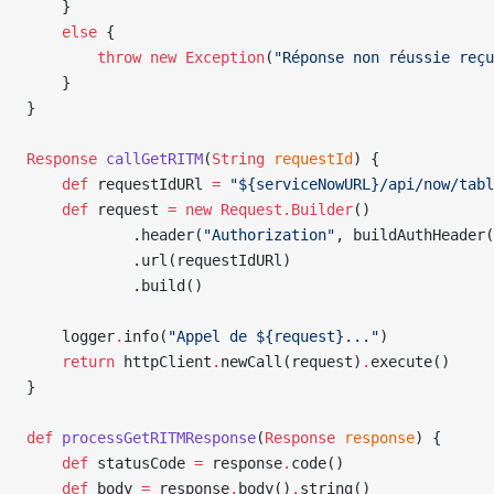
    }
    else
 {
        throw
 new
 Exception
(
"Réponse non réussie reçu
    }
}
Response
 callGetRITM
(
String
 requestId
) {
    def
 requestIdURl 
=
 "${serviceNowURL}/api/now/tabl
    def
 request 
=
 new
 Request.Builder
()
            .header(
"Authorization"
, buildAuthHeader(
            .url(requestIdURl)
            .build()
    logger
.
info(
"Appel de ${request}..."
)
    return
 httpClient
.
newCall(request)
.
execute()
}
def
 processGetRITMResponse
(
Response
 response
) {
    def
 statusCode 
=
 response
.
code()
    def
 body 
=
 response
.
body()
.
string()