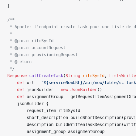
}
/**
 * Appeler l'endpoint create task pour une liste de d
 *
 * @param ritmSysId
 * @param accountRequest
 * @param provisioningRequest
 * @return
 */
Response
 callCreateTask
(
String
 ritmSysId
, 
List<Writte
    def
 url 
=
 "${serviceNowURL}/api/now/table/sc_task
    def
 jsonBuilder 
=
 new
 JsonBuilder
()
    def
 assignmentGroup 
=
 getRequestItemAssignmentGro
    jsonBuilder {
        request_item ritmSysId
        short_description buildShortDescription(provi
        description buildWrittenTaskDescription(writt
        assignment_group assignmentGroup