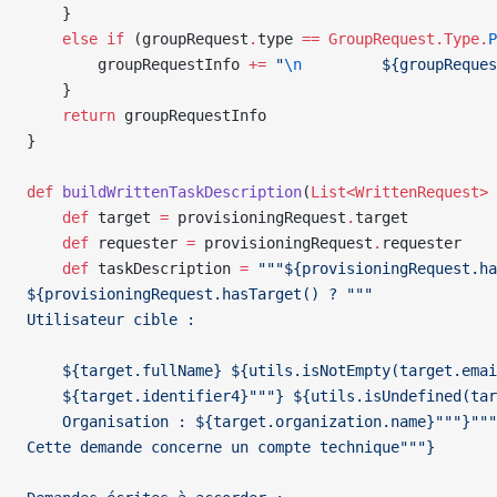
    }
    else
 if
 (groupRequest
.
type 
==
 GroupRequest.Type.
P
        groupRequestInfo 
+=
 "
\n
         ${groupReques
    }
    return
 groupRequestInfo
}
def
 buildWrittenTaskDescription
(
List<WrittenRequest>
 
    def
 target 
=
 provisioningRequest
.
target
    def
 requester 
=
 provisioningRequest
.
requester
    def
 taskDescription 
=
 """${provisioningRequest.ha
${provisioningRequest.hasTarget() ? """
Utilisateur cible :
    ${target.fullName} ${utils.isNotEmpty(target.emai
    ${target.identifier4}"""} ${utils.isUndefined(tar
    Organisation : ${target.organization.name}"""}"""
Cette demande concerne un compte technique"""}