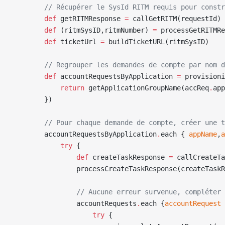
        // Récupérer le SysId RITM requis pour constr
        def
 getRITMResponse 
=
 callGetRITM(requestId)
        def
 (ritmSysID,ritmNumber) 
=
 processGetRITMRe
        def
 ticketUrl 
=
 buildTicketURL(ritmSysID)
        // Regrouper les demandes de compte par nom d
        def
 accountRequestsByApplication 
=
 provisioni
            return
 getApplicationGroupName(accReq
.
app
        })
        // Pour chaque demande de compte, créer une t
        accountRequestsByApplication
.
each { 
appName
,
a
            try
 {
                def
 createTaskResponse 
=
 callCreateTa
                processCreateTaskResponse(createTaskR
                // Aucune erreur survenue, compléter 
                accountRequests
.
each {
accountRequest
 
                    try
 {