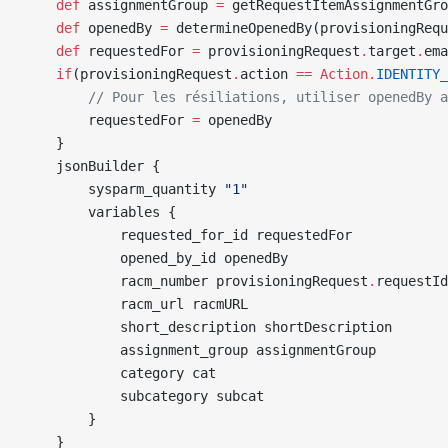
    def
 assignmentGroup 
=
 getRequestItemAssignmentGro
    def
 openedBy 
=
 determineOpenedBy(provisioningRequ
    def
 requestedFor 
=
 provisioningRequest
.
target
.
ema
    if
(provisioningRequest
.
action 
==
 Action.
IDENTITY_
        // Pour les résiliations, utiliser openedBy a
        requestedFor 
=
 openedBy
    }
    jsonBuilder {
        sysparm_quantity 
"1"
        variables {
            requested_for_id requestedFor
            opened_by_id openedBy
            racm_number provisioningRequest
.
requestId
            racm_url racmURL
            short_description shortDescription
            assignment_group assignmentGroup
            category cat
            subcategory subcat
        }
    }