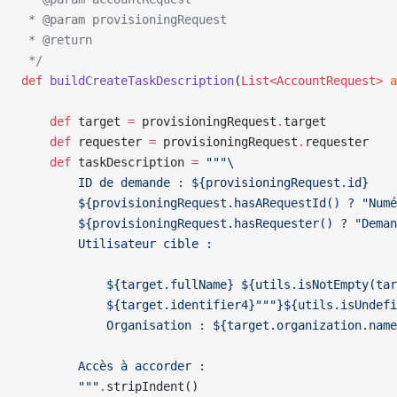
 * @param provisioningRequest
 * @return
 */
def
 buildCreateTaskDescription
(
List<AccountRequest>
 a
    def
 target 
=
 provisioningRequest
.
target
    def
 requester 
=
 provisioningRequest
.
requester
    def
 taskDescription 
=
 """\
        ID de demande : ${provisioningRequest.id}
        ${provisioningRequest.hasARequestId() ? "Numé
        ${provisioningRequest.hasRequester() ? "Dema
        Utilisateur cible :
            ${target.fullName} ${utils.isNotEmpty(tar
            ${target.identifier4}"""}${utils.isUndefi
            Organisation : ${target.organization.name
        Accès à accorder :
        """
.
stripIndent()