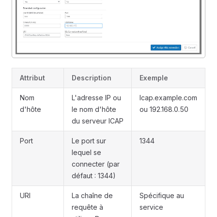
Attribut
Description
Exemple
Nom
L'adresse IP ou
Icap.example.com
d'hôte
le nom d'hôte
ou 192.168.0.50
du serveur ICAP
Port
Le port sur
1344
lequel se
connecter (par
défaut : 1344)
URI
La chaîne de
Spécifique au
requête à
service