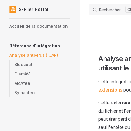
S-Filer Portal
Rechercher
Skip to content
Sidebar Navigation
Accueil de la documentation
Référence d'intégration
Analyse antivirus (ICAP)
Analyse an
Bluecoat
utilisant l
ClamAV
Cette intégrati
McAfee
extensions
pour
Symantec
Cette extension
du fichier et l'
peut tirer part
seul l'entête d