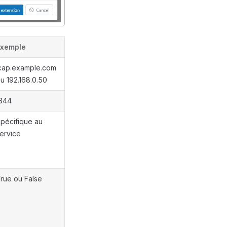
Exemple
cap.example.com
u 192.168.0.50
344
pécifique au
ervice
rue ou False