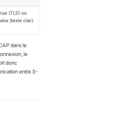
rue (TLS) ou
alse (texte clair)
 ICAP dans le
connexion, le
oit donc
nication entre S-