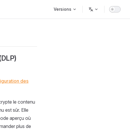
Main Navigation
Versions
 (DLP)
iguration des
écrypte le contenu
u est sûr. Elle
 mode aperçu où
emander plus de