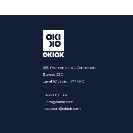
655, Promenade du Centropolis
Bureau 230
Laval (Québec) H7T 0A3
450 681-1681
info@okiok.com
support@okiok.com