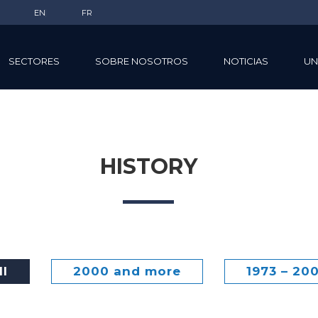
EN
FR
SECTORES
SOBRE NOSOTROS
NOTICIAS
UN
HISTORY
ll
2000 and more
1973 – 20