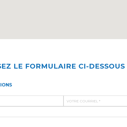
EZ LE FORMULAIRE CI-DESSOUS
IONS
C
o
u
r
r
i