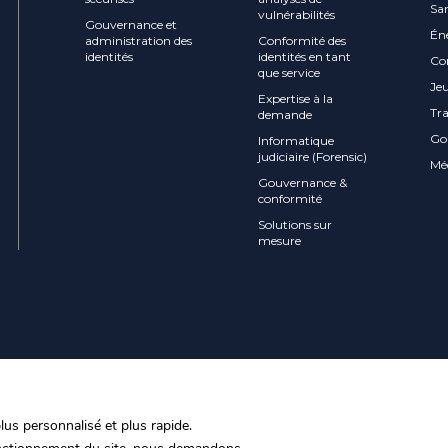
Sa
vulnérabilités
Gouvernance et
Én
administration des
Conformité des
identités
identités en tant
Co
que service
Jeu
Expertise à la
Tr
demande
Go
Informatique
judiciaire (Forensic)
Mé
Gouvernance &
conformité
Solutions sur
mesure
plus personnalisé et plus rapide.