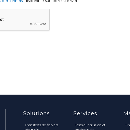
 personnels
, disponible sur notre site web.
Solutions
Services
M
Transferts de fichiers
Tests d’intrusion et
Fi
sécurisés
analyses de