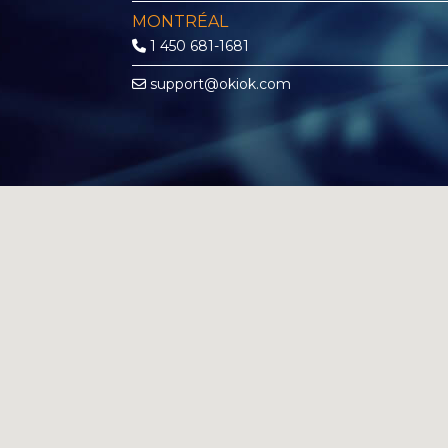
MONTRÉAL
1 450 681-1681
support@okiok.com