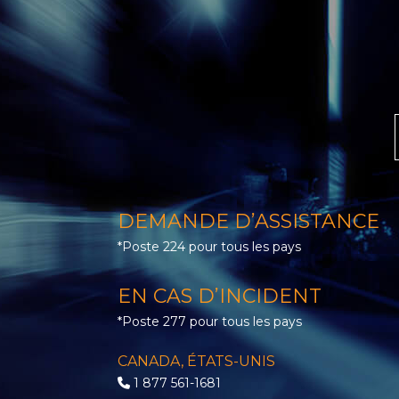
DEMANDE D’ASSISTANCE
*Poste 224 pour tous les pays
EN CAS D’INCIDENT
*Poste 277 pour tous les pays
CANADA, ÉTATS-UNIS
1 877 561-1681