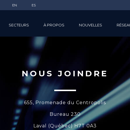
EN
ES
SECTEURS
À PROPOS
NOUVELLES
RÉSEA
NOUS JOINDRE
655, Promenade du Centropolis
Bureau 230
Laval (Québec) H7T 0A3