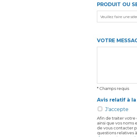
PRODUIT OU S
t
VOTRE MESSA
* Champs requis
Avis relatif à 
J'accepte
Afin de traiter vot
ainsi que vos noms e
de vous contacter po
questions relatives 