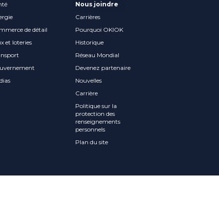
nté
Nous joindre
ergie
Carrières
mmerce de détail
Pourquoi OKIOK
x et loteries
Historique
ansport
Réseau Mondial
uvernement
Devenez partenaire
dias
Nouvelles
Carrière
Politique sur la
protection des
renseignements
personnels
Plan du site