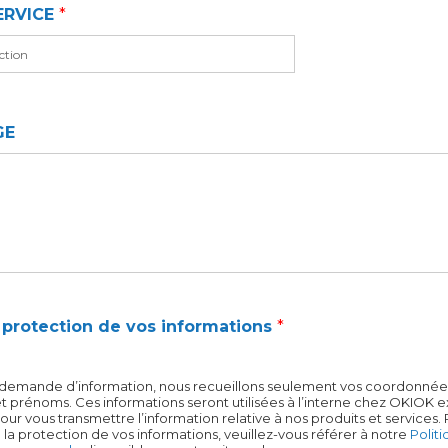
ERVICE
*
e
l
*
GE
la protection de vos informations
*
re demande d’information, nous recueillons seulement vos coordonnée
t prénoms. Ces informations seront utilisées à l’interne chez OKIOK 
ur vous transmettre l’information relative à nos produits et services.
à la protection de vos informations, veuillez-vous référer à notre
Polit