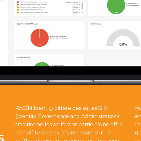
RAC/M Identity diffère des suites GIA
No
(Identity Governance and Administration)
en
traditionnelles en faisant partie d’une offre
l’
complète de services, reposant sur une
go
S
méthodologie de déploiement éprouvée
pr