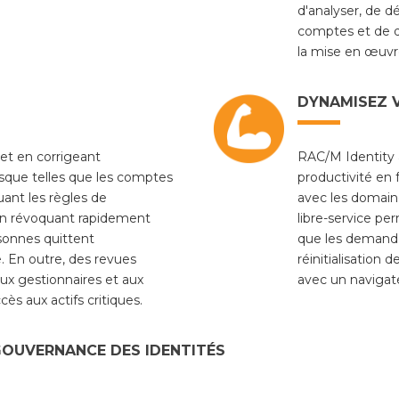
d'analyser, de d
comptes et de dr
la mise en œuvr
DYNAMISEZ 
 et en corrigeant
RAC/M Identity a
isque telles que les comptes
productivité en 
uant les règles de
avec les domaine
en révoquant rapidement
libre-service per
rsonnes quittent
que les demandes
e. En outre, des revues
réinitialisation
ux gestionnaires et aux
avec un navigat
ccès aux actifs critiques.
GOUVERNANCE DES IDENTITÉS