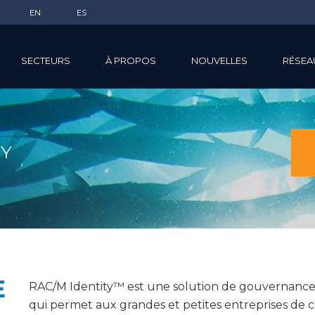
EN
ES
SECTEURS
À PROPOS
NOUVELLES
RÉSEA
TY
E
RAC/M Identity™ est une solution de gouvernance d
qui permet aux grandes et petites entreprises de 