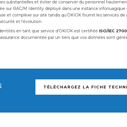
es substantielles et éviter de conserver du personnel hautemen
sée sur RAC/M Identity déployé dans une instance infonuagique d
se et complexe sur site tandis qu’OKIOK fournit les services de ges
sécurité et l’évolution.
entités en tant que service d’OKIOK est certifiée
ISO/IEC 2700
e l’assurance documentée par un tiers que vos données sont gérée
N
TÉLÉCHARGEZ LA FICHE TECHN