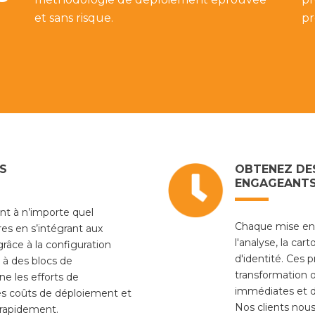
et sans risque.
pr
S
OBTENEZ DES
ENGAGEANT
nt à n’importe quel
Chaque mise en
res en s’intégrant aux
l'analyse, la ca
râce à la configuration
d'identité. Ces 
 à des blocs de
transformation o
ne les efforts de
immédiates et du
les coûts de déploiement et
Nos clients nous
s rapidement.