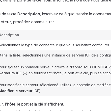
s
, dans la zone de texte
Nom
, inscrivez le nom que vous désir
e de texte
Description
, inscrivez ce à quoi servira le connecte
cteur
, procédez comme suit :
Description
Sélectionnez le type de connecteur que vous souhaitez configurer.
Dans la liste
, sélectionnez une instance de serveur ICF déjà config
Pour ajouter un nouveau serveur, créez-le d’abord sous
CONFIGUR
Serveurs ICF
(
+
) en fournissant l’hôte, le port et la clé, puis sélectio
Pour modifier le serveur sélectionné, utilisez le contrôle de modificat
Modifier le serveur ICF
).
ur
, l'hôte, le port et la clé s'affichent.