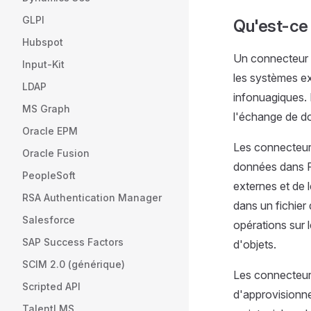
GLPI
Qu'est-ce
Hubspot
Un connecteur 
Input-Kit
les systèmes ex
LDAP
infonuagiques. 
MS Graph
l'échange de do
Oracle EPM
Les connecteurs
Oracle Fusion
données dans RA
PeopleSoft
externes et de 
RSA Authentication Manager
dans un fichier
Salesforce
opérations sur 
SAP Success Factors
d'objets.
SCIM 2.0 (générique)
Les connecteurs
Scripted API
d'approvisionn
TalentLMS