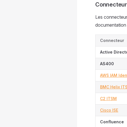
Connecteur
Les connecteurs
documentation 
Connecteur
Active Direct
AS400
AWS IAM Iden
BMC Helix IT
C2 ITSM
Cisco ISE
Confluence