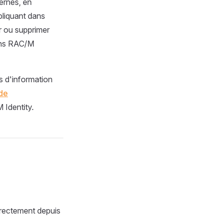
ernes, en
pliquant dans
r ou supprimer
dans RAC/M
s d'information
de
 Identity.
directement depuis