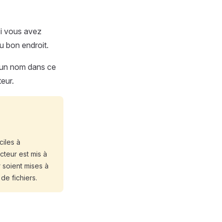
si vous avez
u bon endroit.
a un nom dans ce
eur.
ciles à
teur est mis à
r soient mises à
de fichiers.