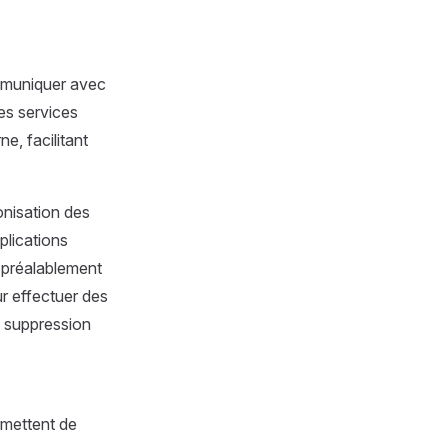
mmuniquer avec
es services
e, facilitant
onisation des
plications
r préalablement
ur effectuer des
a suppression
rmettent de