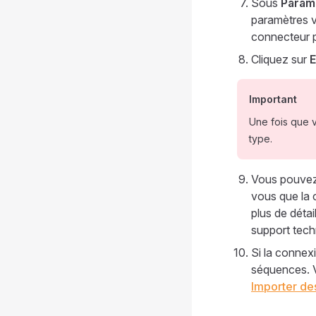
Sous
Param
paramètres v
connecteur p
Cliquez sur
E
Important
Une fois que 
type.
Vous pouvez 
vous que la 
plus de détai
support tech
Si la connex
séquences. V
Importer de