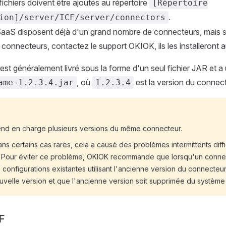
 fichiers doivent être ajoutés au répertoire
[Répertoire
.
ion]/server/ICF/server/connectors
SaaS disposent déjà d'un grand nombre de connecteurs, mais 
 connecteurs, contactez le support OKIOK, ils les installeront a
st généralement livré sous la forme d'un seul fichier JAR et 
, où
est la version du connect
ame-1.2.3.4.jar
1.2.3.4
rend en charge plusieurs versions du même connecteur.
s certains cas rares, cela a causé des problèmes intermittents diffi
. Pour éviter ce problème, OKIOK recommande que lorsqu'un connec
es configurations existantes utilisant l'ancienne version du connecteu
ouvelle version et que l'ancienne version soit supprimée du système 
F