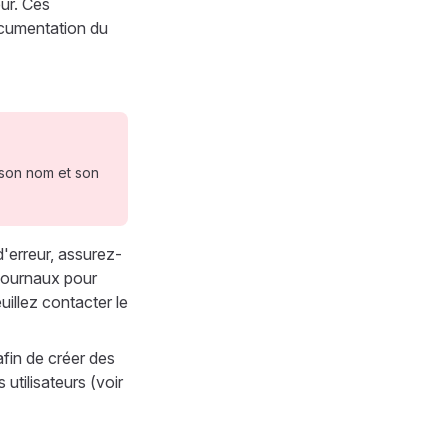
eur. Ces
ocumentation du
 son nom et son
d'erreur, assurez-
 journaux pour
uillez contacter le
afin de créer des
tilisateurs (voir