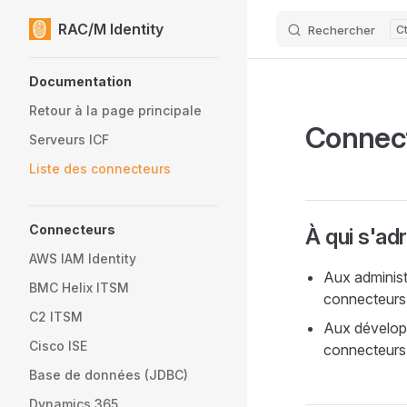
RAC/M Identity
Rechercher
Skip to content
Sidebar Navigation
Documentation
Retour à la page principale
Connec
Serveurs ICF
Liste des connecteurs
Connecteurs
À qui s'ad
AWS IAM Identity
Aux administr
BMC Helix ITSM
connecteurs 
C2 ITSM
Aux dévelop
Cisco ISE
connecteurs 
Base de données (JDBC)
Dynamics 365