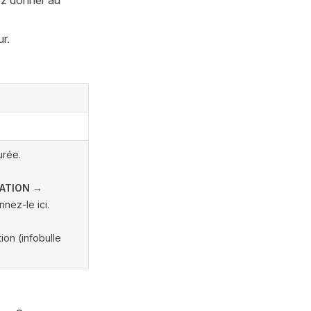
ez donner au
ur.
urée.
ATION
→
nnez-le ici.
ion (infobulle