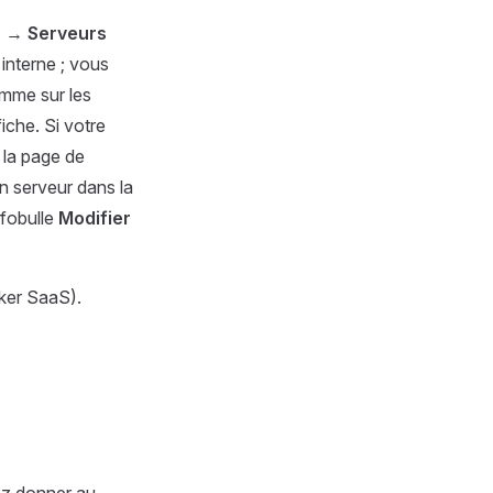
N
→
Serveurs
 interne ; vous
comme sur les
iche. Si votre
 la page de
n serveur dans la
nfobulle
Modifier
ker SaaS).