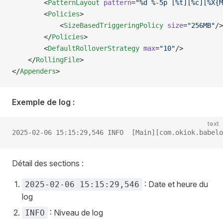
        <
PatternLayout
 pattern
=
"%d %-5p [%t][%c][%X{M
        <
Policies
>
            <
SizeBasedTriggeringPolicy
 size
=
"256MB"
/>
        </
Policies
>
        <
DefaultRolloverStrategy
 max
=
"10"
/>
    </
RollingFile
>
</
Appenders
>
Exemple de log :
text
2025-02-06 15:15:29,546 INFO  [Main][com.okiok.babelo
Détail des sections :
: Date et heure du
2025-02-06 15:15:29,546
log
: Niveau de log
INFO