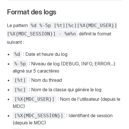
Format des logs
Le pattern
%d %-5p [%t][%c][%X{MDC_USER}]
définit le format
[%X{MDC_SESSION}] - %m%n
suivant :
: Date et heure du log
%d
: Niveau de log (DEBUG, INFO, ERROR...)
%-5p
aligné sur 5 caractères
: Nom du thread
[%t]
: Nom de la classe qui génère le log
[%c]
: Nom de l'utilisateur (depuis le
[%X{MDC_USER}]
MDC)
: Identifiant de session
[%X{MDC_SESSION}]
(depuis le MDC)