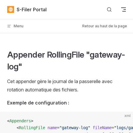
Skip to content
S-Filer Portal
Menu
Retour au haut de la page
Appender RollingFile "gateway-
log"
Cet appender gère le journal de la passerelle avec
rotation automatique des fichiers.
Exemple de configuration :
xml
<
Appenders
>
    <
RollingFile
 name
=
"gateway-log"
 fileName
=
"logs/ga