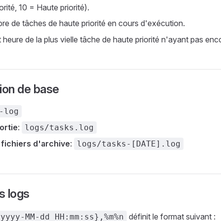
ité, 10 = Haute priorité).
re de tâches de haute priorité en cours d'exécution.
et heure de la plus vielle tâche de haute priorité n'ayant pas en
ion de base
-log
ortie
:
logs/tasks.log
 fichiers d'archive
:
logs/tasks-[DATE].log
s logs
définit le format suivant :
{yyyy-MM-dd HH:mm:ss},%m%n