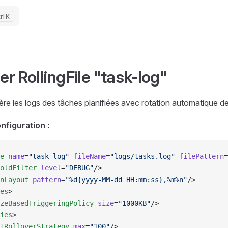
K
r RollingFile "task-log"
re les logs des tâches planifiées avec rotation automatique des
nfiguration :
e
 name
=
"task-log"
 fileName
=
"logs/tasks.log"
 filePattern
=
oldFilter
 level
=
"DEBUG"
/>
nLayout
 pattern
=
"%d{yyyy-MM-dd HH:mm:ss},%m%n"
/>
es
>
zeBasedTriggeringPolicy
 size
=
"1000KB"
/>
ies
>
tRolloverStrategy
 max
=
"100"
/>