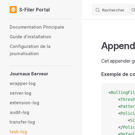
S-Filer Portal
Rechercher
Skip to content
Sidebar Navigation
Documentation Principale
Guide d'installation
Appende
Configuration de la
journalisation
Cet appender gè
Journaux Serveur
Exemple de co
wrapper-log
<
RollingFil
server-log
    <
Thresh
extension-log
    <
Patter
audit-log
    <
Polici
        <
Si
transfer-log
    </
Polic
task-log
    <
Defaul