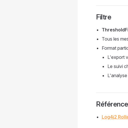
Filtre
ThresholdFi
Tous les me
Format parti
L'export v
Le suivi 
L'analyse 
Référenc
Log4j2 Roll