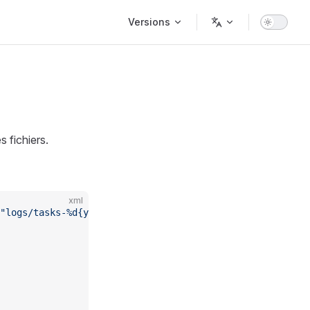
Main Navigation
Versions
 fichiers.
xml
"logs/tasks-%d{yyyy-MM-dd}.log"
>