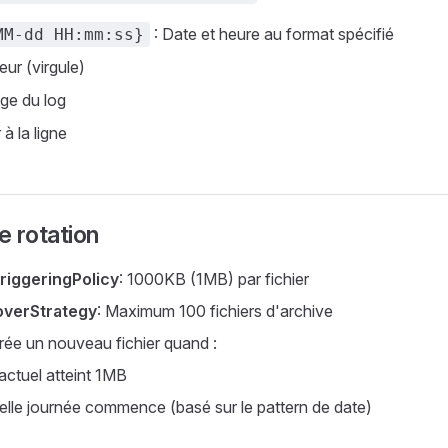
: Date et heure au format spécifié
MM-dd HH:mm:ss}
eur (virgule)
ge du log
 à la ligne
e rotation
riggeringPolicy
: 1000KB (1MB) par fichier
overStrategy
: Maximum 100 fichiers d'archive
crée un nouveau fichier quand :
 actuel atteint 1MB
lle journée commence (basé sur le pattern de date)