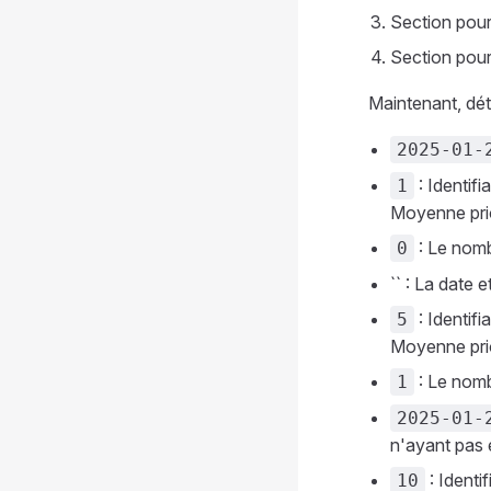
Section pour
Section pour
Maintenant, dét
2025-01-
: Identifi
1
Moyenne prior
: Le nomb
0
`` : La date 
: Identifi
5
Moyenne prior
: Le nomb
1
2025-01-
n'ayant pas 
: Identi
10