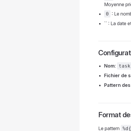
Moyenne prior
: Le nomb
0
`` : La date 
Configurat
Nom
:
task
Fichier de s
Pattern des
Format de
Le pattern
%d