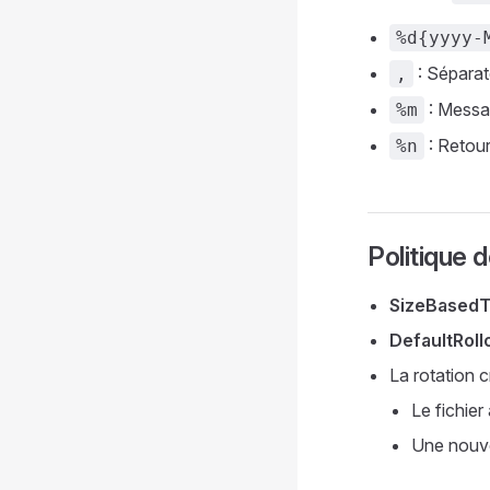
%d{yyyy-
: Séparat
,
: Messa
%m
: Retour
%n
Politique d
SizeBasedT
DefaultRoll
La rotation 
Le fichier
Une nouve