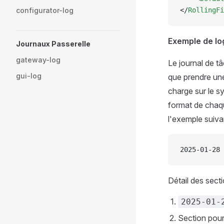
configurator-log
</
RollingFi
Exemple de log
Journaux Passerelle
gateway-log
Le journal de tâ
gui-log
que prendre une 
charge sur le s
format de chaqu
l'exemple suiva
2025-01-28 
Détail des secti
2025-01-
Section pour 