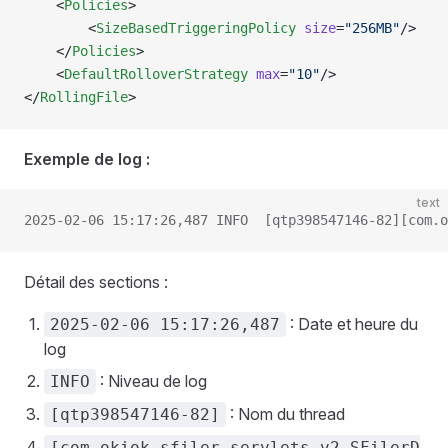
    <
Policies
>
        <
SizeBasedTriggeringPolicy
 size
=
"256MB"
/>
    </
Policies
>
    <
DefaultRolloverStrategy
 max
=
"10"
/>
</
RollingFile
>
Exemple de log :
text
2025-02-06 15:17:26,487 INFO  [qtp398547146-82][com.o
Détail des sections :
: Date et heure du
2025-02-06 15:17:26,487
log
: Niveau de log
INFO
: Nom du thread
[qtp398547146-82]
[com.okiok.sfiler.servlets.v2.SFilerD