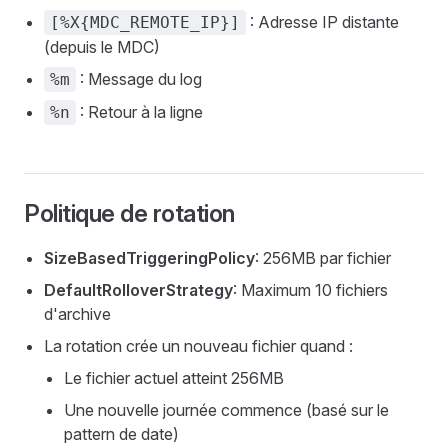
: Adresse IP distante
[%X{MDC_REMOTE_IP}]
(depuis le MDC)
: Message du log
%m
: Retour à la ligne
%n
Politique de rotation
SizeBasedTriggeringPolicy
: 256MB par fichier
DefaultRolloverStrategy
: Maximum 10 fichiers
d'archive
La rotation crée un nouveau fichier quand :
Le fichier actuel atteint 256MB
Une nouvelle journée commence (basé sur le
pattern de date)