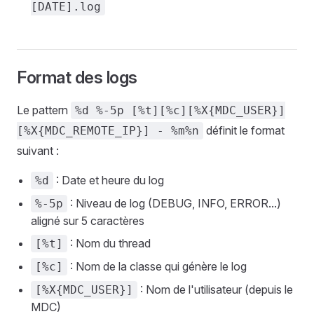
[DATE].log
Format des logs
Le pattern
%d %-5p [%t][%c][%X{MDC_USER}]
définit le format
[%X{MDC_REMOTE_IP}] - %m%n
suivant :
: Date et heure du log
%d
: Niveau de log (DEBUG, INFO, ERROR...)
%-5p
aligné sur 5 caractères
: Nom du thread
[%t]
: Nom de la classe qui génère le log
[%c]
: Nom de l'utilisateur (depuis le
[%X{MDC_USER}]
MDC)