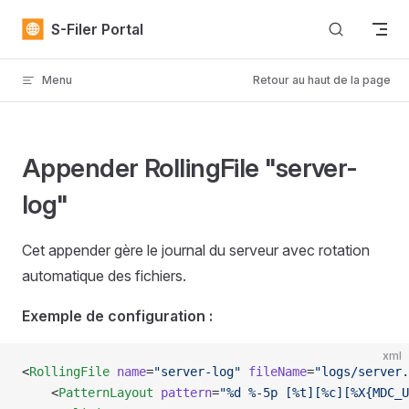
Skip to content
S-Filer Portal
Menu
Retour au haut de la page
Appender RollingFile "server-
log"
Cet appender gère le journal du serveur avec rotation
automatique des fichiers.
Exemple de configuration :
xml
<
RollingFile
 name
=
"server-log"
 fileName
=
"logs/server.
    <
PatternLayout
 pattern
=
"%d %-5p [%t][%c][%X{MDC_U