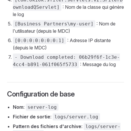
: Nom de la classe qui génère
ownloadQServlet]
le log
: Nom de
[Business Partners\my-user]
l'utilisateur (depuis le MDC)
: Adresse IP distante
[0:0:0:0:0:0:0:1]
(depuis le MDC)
- Download completed: 06b29f6f-1c3e-
: Message du log
4cc4-b891-061f065f5733
Configuration de base
Nom
:
server-log
Fichier de sortie
:
logs/server.log
Pattern des fichiers d'archive
:
logs/server-