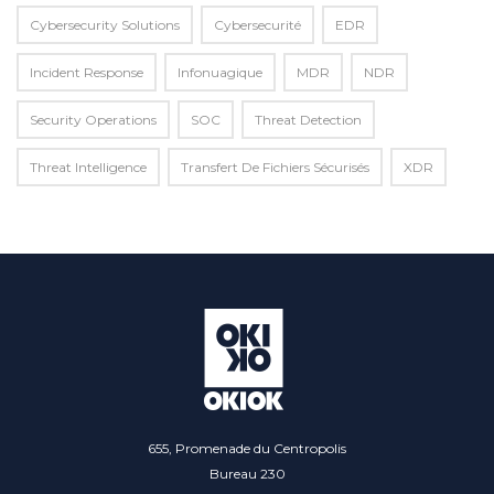
Cybersecurity Solutions
Cybersecurité
EDR
Incident Response
Infonuagique
MDR
NDR
Security Operations
SOC
Threat Detection
Threat Intelligence
Transfert De Fichiers Sécurisés
XDR
655, Promenade du Centropolis
Bureau 230