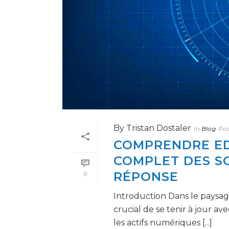
By
Tristan Dostaler
In
Blog
Po
COMPRENDRE EDR
COMPLET DES S
RÉPONSE
0
Introduction Dans le paysage
crucial de se tenir à jour a
les actifs numériques [...]