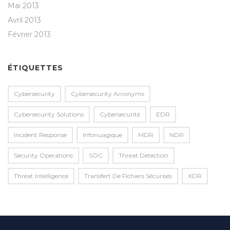
Mai 2013
Avril 2013
Février 2013
ÉTIQUETTES
Cybersecurity
Cybersecurity Acronyms
Cybersecurity Solutions
Cybersecurité
EDR
Incident Response
Infonuagique
MDR
NDR
Security Operations
SOC
Threat Detection
Threat Intelligence
Transfert De Fichiers Sécurisés
XDR