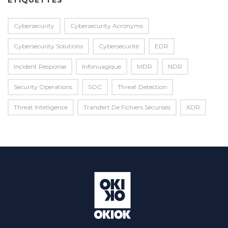
ÉTIQUETTES
Cybersecurity
Cybersecurity Acronyms
Cybersecurity Solutions
Cybersecurité
EDR
Incident Response
Infonuagique
MDR
NDR
Security Operations
SOC
Threat Detection
Threat Intelligence
Transfert De Fichiers Sécurisés
XDR