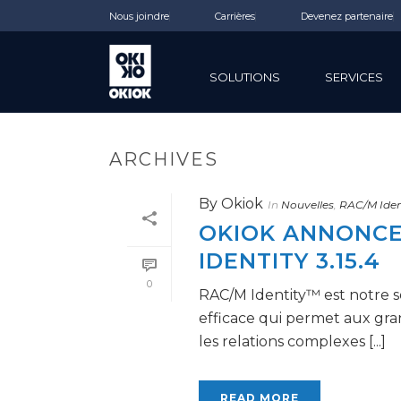
Nous joindre
Carrières
Devenez partenaire
SOLUTIONS
SERVICES
ARCHIVES
By
Okiok
In
Nouvelles
,
RAC/M Iden
OKIOK ANNONCE 
IDENTITY 3.15.4
0
RAC/M Identity™ est notre s
efficace qui permet aux gra
les relations complexes [...]
READ MORE