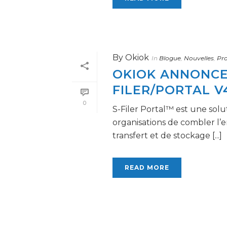
By
Okiok
In
Blogue
,
Nouvelles
,
Pro
OKIOK ANNONCE 
FILER/PORTAL V4
0
S-Filer Portal™ est une sol
organisations de combler l’
transfert et de stockage [...]
READ MORE