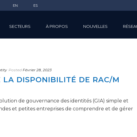
EN
ES
SECTEURS
À PROPOS
NOUVELLES
RÉSEA
tity
Posted
Février 28, 2023
LA DISPONIBILITÉ DE RAC/M
olution de gouvernance des identités (GIA) simple et
ndes et petites entreprises de comprendre et de gérer