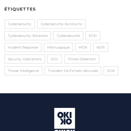
ÉTIQUETTES
Cybersecurity
Cybersecurity Acronyms
Cybersecurity Solutions
Cybersecurité
EDR
Incident Response
Infonuagique
MDR
NDR
Security Operations
SOC
Threat Detection
Threat Intelligence
Transfert De Fichiers Sécurisés
XDR