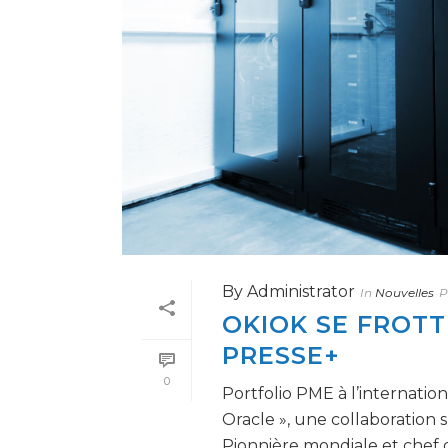
By
Administrator
In
Nouvelles
P
OKIOK SE FROTTE
PRESSE+
0
Portfolio PME à l’internatio
Oracle », une collaboration 
Pionnière mondiale et chef de