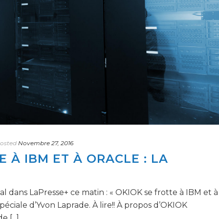
osted
Novembre 27, 2016
 À IBM ET À ORACLE : LA
nal dans LaPresse+ ce matin : « OKIOK se frotte à IBM et à
spéciale d’Yvon Laprade. À lire!! À propos d’OKIOK
 [...]