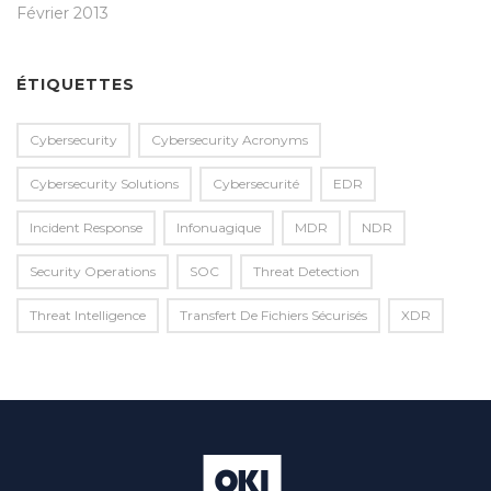
Février 2013
ÉTIQUETTES
Cybersecurity
Cybersecurity Acronyms
Cybersecurity Solutions
Cybersecurité
EDR
Incident Response
Infonuagique
MDR
NDR
Security Operations
SOC
Threat Detection
Threat Intelligence
Transfert De Fichiers Sécurisés
XDR