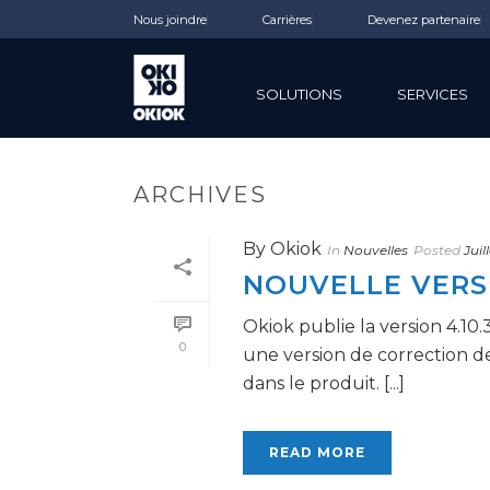
Nous joindre
Carrières
Devenez partenaire
SOLUTIONS
SERVICES
ARCHIVES
By
Okiok
In
Nouvelles
Posted
Juil
NOUVELLE VERSI
Okiok publie la version 4.10
0
une version de correction d
dans le produit. [...]
READ MORE