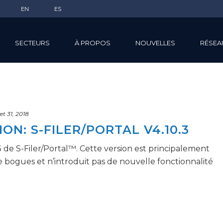
EN
ES
SECTEURS
À PROPOS
NOUVELLES
RÉSEA
let 31, 2018
ON: S-FILER/PORTAL V4.10.3
.3 de S-Filer/Portal™. Cette version est principalement
e bogues et n’introduit pas de nouvelle fonctionnalité