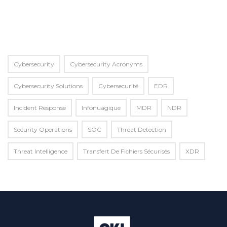
Alternative:
Cybersecurity
Cybersecurity Acronyms
Cybersecurity Solutions
Cybersecurité
EDR
Incident Response
Infonuagique
MDR
NDR
Security Operations
SOC
Threat Detection
Threat Intelligence
Transfert De Fichiers Sécurisés
XDR