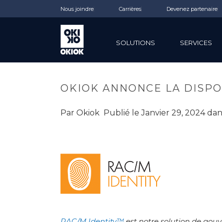
Nous joindre
Carrières
Devenez partenaire
SOLUTIONS
SERVICES
OKIOK ANNONCE LA DISPONI
Par
Okiok
Publié le
Janvier 29, 2024
da
RAC/M Identity™
est notre solution de gouv