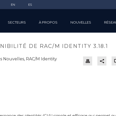
EN
ES
SECTEURS
À PROPOS
NOUVELLES
RÉSEA
BILITÉ DE RAC/M IDENTITY 3.18.1
ns
Nouvelles
,
RAC/M Identity
ernance des identités (GIA) simple et efficace qui permet a