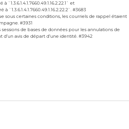
é à `1.3.6.1.4.1.7660.49.1.16.2.22.1` et
ré à `1.3.6.1.4.1.7660.49.1.16.2.22.2`. #3683
e sous certaines conditions, les courriels de rappel étaient
ampagne. #3931
 sessions de bases de données pour les annulations de
 d’un avis de départ d’une identité. #3942