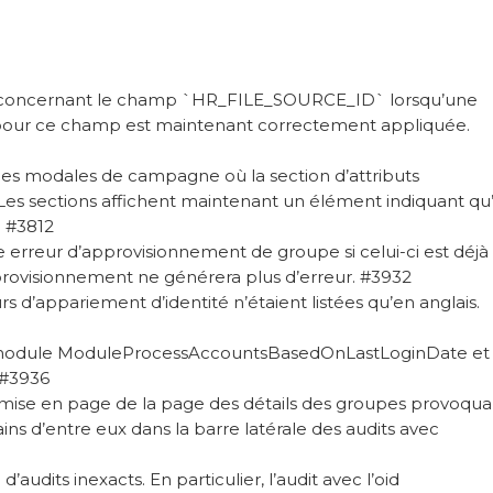
 concernant le champ `HR_FILE_SOURCE_ID` lorsqu’une
 pour ce champ est maintenant correctement appliquée.
les modales de campagne où la section d’attributs
 Les sections affichent maintenant un élément indiquant qu’
. #3812
erreur d’approvisionnement de groupe si celui-ci est déjà
ovisionnement ne générera plus d’erreur. #3932
 d’appariement d’identité n’étaient listées qu’en anglais.
du module ModuleProcessAccountsBasedOnLastLoginDate et
 #3936
 mise en page de la page des détails des groupes provoqua
ains d’entre eux dans la barre latérale des audits avec
’audits inexacts. En particulier, l’audit avec l’oid