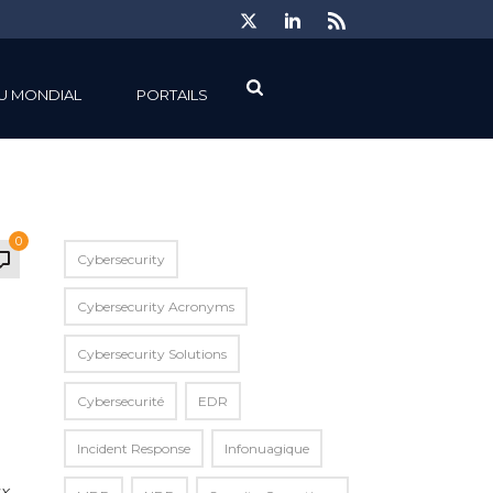
U MONDIAL
PORTAILS
0
Cybersecurity
Cybersecurity Acronyms
Cybersecurity Solutions
Cybersecurité
EDR
Incident Response
Infonuagique
ux