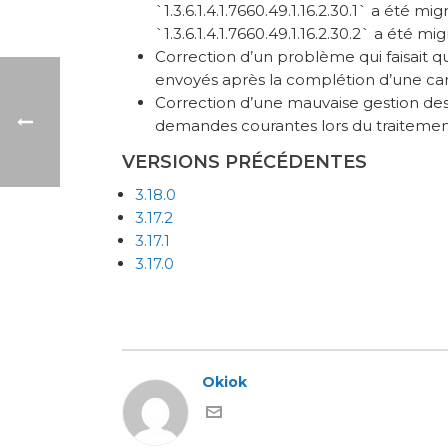
`1.3.6.1.4.1.7660.49.1.16.2.30.1` a été migr
`1.3.6.1.4.1.7660.49.1.16.2.30.2` a été mig
Correction d’un problème qui faisait qu
envoyés après la complétion d’une c
Correction d’une mauvaise gestion des
demandes courantes lors du traitement
VERSIONS PRÉCÉDENTES
3.18.0
3.17.2
3.17.1
3.17.0
Okiok