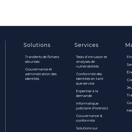
Solutions
Services
M
Transferts de fichiers
Tests d’intrusion et
Fi
sécurisés
analyses de
Sa
vulnérabilités
Gouvernance et
Én
administration des
Conformité des
identités
identités en tant
Co
que service
Jeu
Expertise à la
Tr
demande
Go
Informatique
judiciaire (Forensic)
Mé
Gouvernance &
conformité
Solutions sur