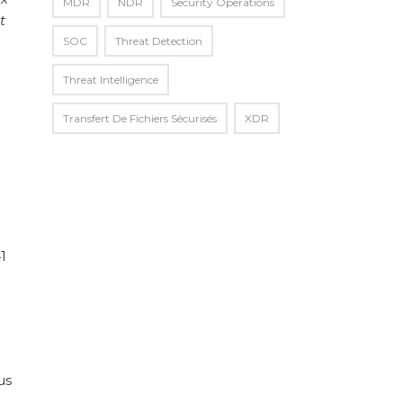
MDR
NDR
Security Operations
t
SOC
Threat Detection
Threat Intelligence
Transfert De Fichiers Sécurisés
XDR
1
us