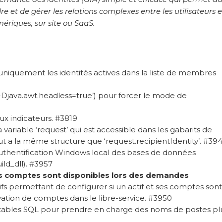
 et de gérer les relations complexes entre les utilisateurs e
ériques, sur site ou SaaS.
 uniquement les identités actives dans la liste de membres
-Djava.awt.headless=true’) pour forcer le mode de
ux indicateurs. #3819
 la variable ‘request’ qui est accessible dans les gabarits de
ut a la même structure que ‘request.recipientIdentity’. #394
uthentification Windows local des bases de données
ild_dll). #3957
les comptes sont disponibles lors des demandes
ifs permettant de configurer si un actif et ses comptes sont
ation de comptes dans le libre-service. #3950
tables SQL pour prendre en charge des noms de postes pl