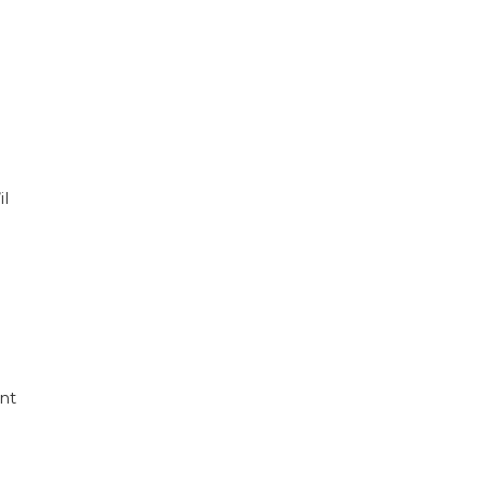
il
nt