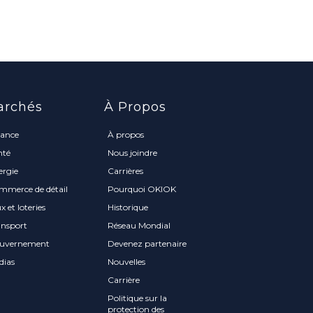
archés
À Propos
nance
À propos
nté
Nous joindre
ergie
Carrières
mmerce de détail
Pourquoi OKIOK
x et loteries
Historique
ansport
Réseau Mondial
uvernement
Devenez partenaire
dias
Nouvelles
Carrière
Politique sur la
protection des