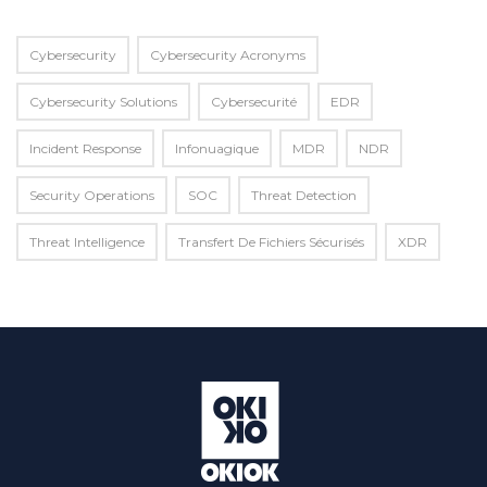
Cybersecurity
Cybersecurity Acronyms
Cybersecurity Solutions
Cybersecurité
EDR
Incident Response
Infonuagique
MDR
NDR
Security Operations
SOC
Threat Detection
Threat Intelligence
Transfert De Fichiers Sécurisés
XDR