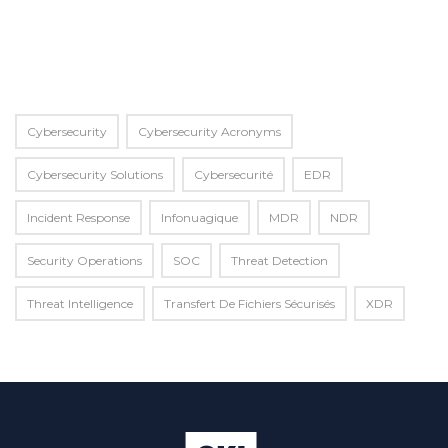
Alternative:
Cybersecurity
Cybersecurity Acronyms
Cybersecurity Solutions
Cybersecurité
EDR
Incident Response
Infonuagique
MDR
NDR
Security Operations
SOC
Threat Detection
Threat Intelligence
Transfert De Fichiers Sécurisés
XDR