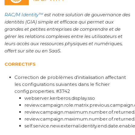
RAC/M Identity™
est notre solution de gouvernance des
identités (GIA) simple et efficace qui permet aux
grandes et petites entreprises de comprendre et de
gérer les relations complexes entre les utilisateurs et
leurs accès aux ressources physiques et numériques,
offert sur site ou en SaaS.
CORRECTIFS
Correction de problèmes d’initialisation affectant
les configurations suivantes dans le fichier
config.properties. #3742
webserver.kerberos.display.sso
review.campaign.role.matrix.previous.campaign.
review.campaign.maximum.number.of.returne
review.campaign.maximum.number.of.returned.p
self.service.new.external.identity.end.date.enabl