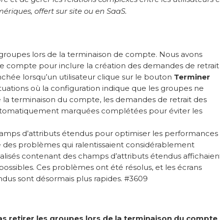
riques, offert sur site ou en SaaS.
groupes lors de la terminaison de compte. Nous avons
e compte pour inclure la création des demandes de retrait
chée lorsqu’un utilisateur clique sur le bouton
Terminer
uations où la configuration indique que les groupes ne
de la terminaison du compte, les demandes de retrait des
utomatiquement marquées complétées pour éviter les
amps d’attributs étendus pour optimiser les performances
ré des problèmes qui ralentissaient considérablement
ualisés contenant des champs d’attributs étendus affichaien
ossibles. Ces problèmes ont été résolus, et les écrans
dus sont désormais plus rapides. #3609
s retirer les groupes lors de la terminaison du compte
.