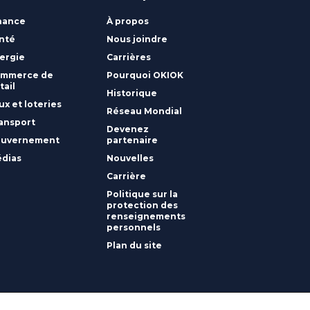
nance
À propos
nté
Nous joindre
ergie
Carrières
mmerce de
Pourquoi OKIOK
tail
Historique
ux et loteries
Réseau Mondial
ansport
Devenez
uvernement
partenaire
dias
Nouvelles
Carrière
Politique sur la
protection des
renseignements
personnels
Plan du site