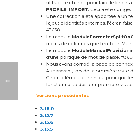
utilisait ce champ pour faire le lien é
PROFILE_IMPORT
. Ceci a été corrigé
Une correction a été apportée à un te
l’ajout d’identités externes, l’écran fa
#3638
Le module
ModuleFormaterSplitOnO
moins de colonnes que l’en-tête. Main
Le module
ModuleManualProvisioni
d’une politique de mot de passe. #360
Nous avons corrigé la page de connex
Auparavant, lors de la première visite 
Ce problème a été résolu pour que les
fonctionnalité dès leur première visite
Versions précédentes
3.16.0
3.15.7
3.15.6
3.15.5