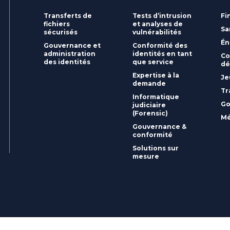
Transferts de
Tests d’intrusion
Fi
fichiers
et analyses de
Sa
sécurisés
vulnérabilités
Én
Gouvernance et
Conformité des
administration
identités en tant
Co
des identités
que service
dé
Expertise à la
Je
demande
Tr
Informatique
Go
judiciaire
(Forensic)
Mé
Gouvernance &
conformité
Solutions sur
mesure