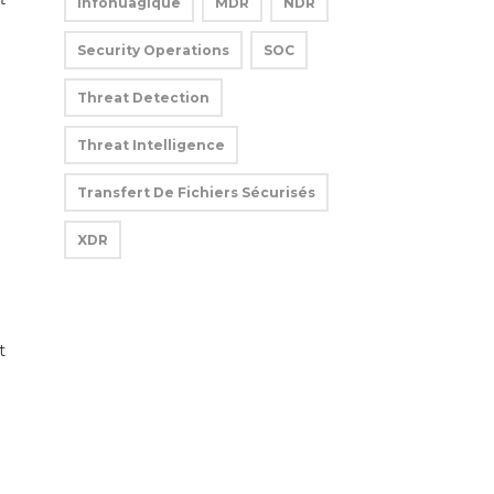
Infonuagique
MDR
NDR
Security Operations
SOC
Threat Detection
Threat Intelligence
Transfert De Fichiers Sécurisés
XDR
t