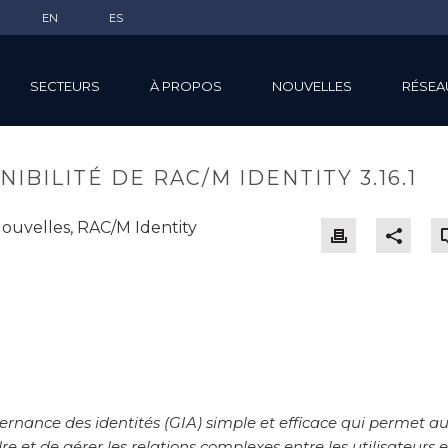
EN
ES
SECTEURS
À PROPOS
NOUVELLES
RÉSEA
BILITÉ DE RAC/M IDENTITY 3.16.1
ouvelles
,
RAC/M Identity
ernance des identités (GIA) simple et efficace qui permet a
 et de gérer les relations complexes entre les utilisateurs e