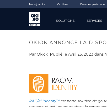
Nous joindre
Carrières
Devenez partenaire
SOLUTIONS
SERVICES
OKIOK ANNONCE LA DISPONI
Par
Okiok
Publié le
Avril 25, 2023
dans
N
RAC/M Identity™
est notre solution de gouv
grandes et petites entreprises de comprendre