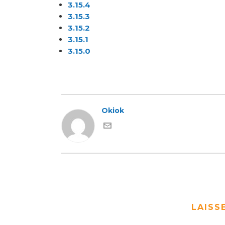
3.15.4
3.15.3
3.15.2
3.15.1
3.15.0
Okiok
LAISS