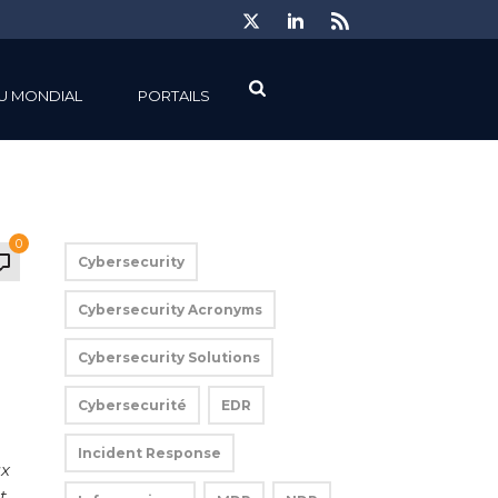
U MONDIAL
PORTAILS
0
Cybersecurity
Cybersecurity Acronyms
Cybersecurity Solutions
Cybersecurité
EDR
Incident Response
ux
t