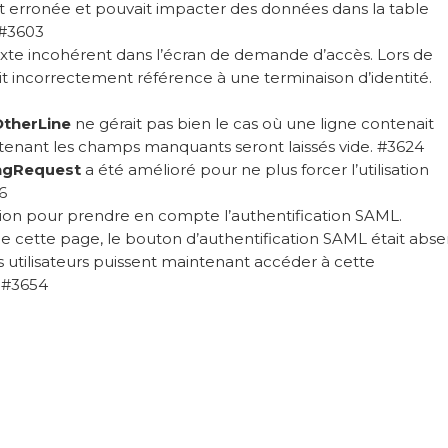
tait erronée et pouvait impacter des données dans la table
. #3603
xte incohérent dans l’écran de demande d’accès. Lors de
isait incorrectement référence à une terminaison d’identité.
therLine
ne gérait pas bien le cas où une ligne contenait
tenant les champs manquants seront laissés vide. #3624
ngRequest
a été amélioré pour ne plus forcer l’utilisation
6
ion pour prendre en compte l’authentification SAML.
de cette page, le bouton d’authentification SAML était abse
 utilisateurs puissent maintenant accéder à cette
. #3654