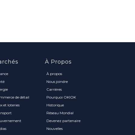
archés
À Propos
nance
À propos
nté
Nous joindre
ergie
Carrières
mmerce de détail
Pourquoi OKIOK
x et loteries
Historique
ansport
Réseau Mondial
uvernement
Devenez partenaire
dias
Nouvelles