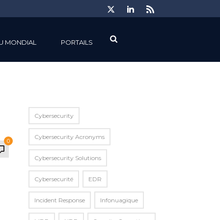
U MONDIAL
PORTAILS
Cybersecurity
Cybersecurity Acronyms
0
Cybersecurity Solutions
Cybersecurité
EDR
Incident Response
Infonuagique