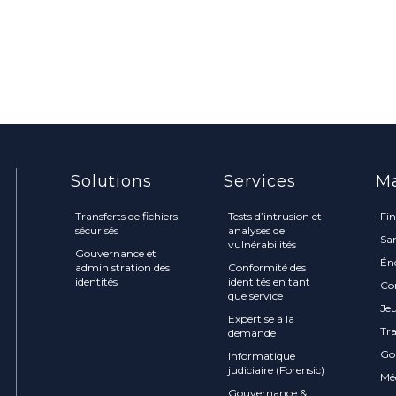
Solutions
Services
M
Transferts de fichiers
Tests d’intrusion et
Fi
sécurisés
analyses de
Sa
vulnérabilités
Gouvernance et
Én
administration des
Conformité des
identités
identités en tant
Co
que service
Jeu
Expertise à la
Tr
demande
Go
Informatique
judiciaire (Forensic)
Mé
Gouvernance &