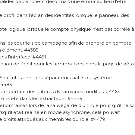
invalides déclenchent désormais une erreur au lieu d’être
 profil dans l’écran des identités lorsque le panneau des
pte logique lorsque le compte physique n’est pas corrélé à
dans les courriels de campagne afin de prendre en compte
un élément. #4385
ans l’interface. #4481
ration de l’actif pour les approbations dans la page de détai
qui utilisaient des séparateurs natifs du système
 #4483
e comportant des critères dynamiques modifiés. #4464
d’en-tête dans les extracteurs. #4445
ormalisés lors de la sauvegarde d’un rôle pour qu’il ne so
squ’il était réalisé en mode asynchrone, cela pouvait
de droits attribués aux membres du rôle. #4479