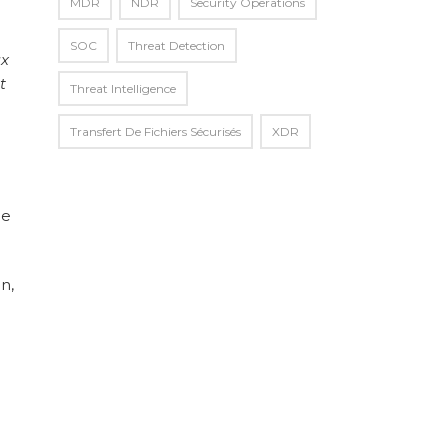
MDR
NDR
Security Operations
SOC
Threat Detection
ux
t
Threat Intelligence
Transfert De Fichiers Sécurisés
XDR
ie
n,