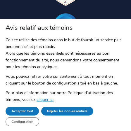
Avis relatif aux témoins
Ce site utilise des témoins dans le but de fournir un service plus
personnalisé et plus rapide.
Alors que les témoins essentiels sont nécessaires au bon
fonctionnement du site, nous demandons votre consentement
pour les témoins analytiques.
Vous pouvez retirer votre consentement à tout moment en
cliquant sur le bouton de configuration situé en bas à gauche.
Pour plus d’information sur notre Politique d’utilisation des
témoins, veuillez
cliquer ici
.
RAC/M, RAC/M Identity, S-Filer, S-Filer Portal et Okiok MDR sont des
Accepter tout
Rejeter les non-essentiels
marques de commerce déposées d’OKIOK Data ltd. Toutes les autres
marques de commerce appartiennent à leurs propriétaires respectifs.
Configuration
© 2026 OKIOK.