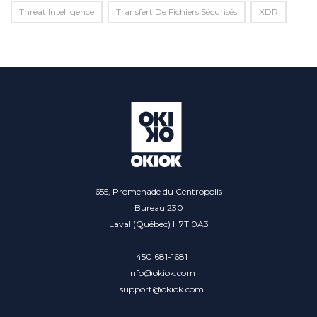
Threat Intelligence
Transfert De Fichiers Sécurisés
XDR
655, Promenade du Centropolis
Bureau 230
Laval (Québec) H7T 0A3
450 681-1681
info@okiok.com
support@okiok.com