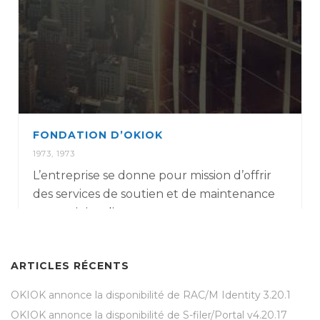
FONDATION D’OKIOK
1973
,
1973
L’entreprise se donne pour mission d’offrir
des services de soutien et de maintenance
pour mini-ordinateurs.
ARTICLES RÉCENTS
OKIOK annonce la disponibilité de RAC/M Identity 3.20.1
OKIOK annonce la disponibilité de S-filer/Portal v4.20.17