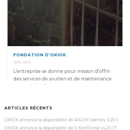
FONDATION D’OKIOK
1973
,
1973
L’entreprise se donne pour mission d’offrir
des services de soutien et de maintenance
pour mini-ordinateurs.
ARTICLES RÉCENTS
OKIOK annonce la disponibilité de RAC/M Identity 3.20.1
OKIOK annonce la disponibilité de S-filer/Portal v4.20.17