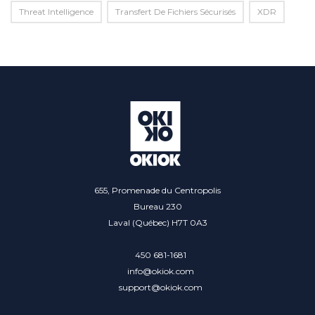
Threat Intelligence
Transfert De Fichiers Sécurisés
XDR
655, Promenade du Centropolis
Bureau 230
Laval (Québec) H7T 0A3
450 681-1681
info@okiok.com
support@okiok.com