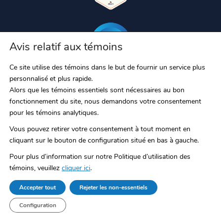
Avis relatif aux témoins
Ce site utilise des témoins dans le but de fournir un service plus
personnalisé et plus rapide.
Alors que les témoins essentiels sont nécessaires au bon
fonctionnement du site, nous demandons votre consentement
pour les témoins analytiques.
Vous pouvez retirer votre consentement à tout moment en
cliquant sur le bouton de configuration situé en bas à gauche.
Pour plus d’information sur notre Politique d’utilisation des
témoins, veuillez
cliquer ici
.
RAC/M, RAC/M Identity, S-Filer, S-Filer Portal et Okiok MDR sont des
Accepter tout
Rejeter les non-essentiels
marques de commerce déposées d’OKIOK Data ltd. Toutes les autres
marques de commerce appartiennent à leurs propriétaires respectifs.
Configuration
© 2026 OKIOK.